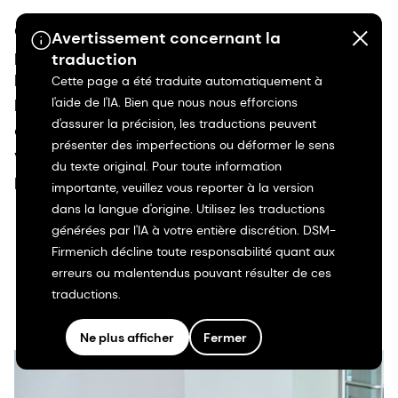
Qu'il s'agisse de promouvoir la santé mentale et
Avertissement concernant la
physique ou de créer des communautés sans
traduction
barrières, nous instaurons une culture dans
Cette page a été traduite automatiquement à
l'aide de l'IA. Bien que nous nous efforcions
laquelle chacun se sent pris en compte, soutenu
d'assurer la précision, les traductions peuvent
et libre de s'épanouir. Car lorsque chacun se sent
présenter des imperfections ou déformer le sens
valorisé, il n’y a aucune limite à ce que nous
du texte original. Pour toute information
pouvons accomplir ensemble.
importante, veuillez vous reporter à la version
dans la langue d'origine. Utilisez les traductions
générées par l'IA à votre entière discrétion. DSM-
En savoir plus
Firmenich décline toute responsabilité quant aux
erreurs ou malentendus pouvant résulter de ces
traductions.
Ne plus afficher
Fermer