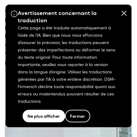
Qu'il s'agisse de promouvoir la santé mentale et
Avertissement concernant la
physique ou de créer des communautés sans
traduction
barrières, nous instaurons une culture dans
Cette page a été traduite automatiquement à
l'aide de l'IA. Bien que nous nous efforcions
laquelle chacun se sent pris en compte, soutenu
d'assurer la précision, les traductions peuvent
et libre de s'épanouir. Car lorsque chacun se sent
présenter des imperfections ou déformer le sens
valorisé, il n’y a aucune limite à ce que nous
du texte original. Pour toute information
pouvons accomplir ensemble.
importante, veuillez vous reporter à la version
dans la langue d'origine. Utilisez les traductions
générées par l'IA à votre entière discrétion. DSM-
En savoir plus
Firmenich décline toute responsabilité quant aux
erreurs ou malentendus pouvant résulter de ces
traductions.
Ne plus afficher
Fermer