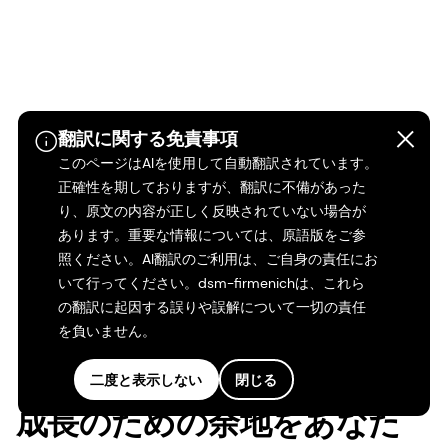
翻訳に関する免責事項
このページはAIを使用して自動翻訳されています。
正確性を期しておりますが、翻訳に不備があった
り、原文の内容が正しく反映されていない場合が
あります。重要な情報については、原語版をご参
照ください。AI翻訳のご利用は、ご自身の責任にお
成長のための余地をあなた
いて行ってください。dsm-firmenichは、これら
の翻訳に起因する誤りや誤解について一切の責任
に
を負いません。
二度と表示しない
閉じる
「毎日が学びの日」と言われますが、私たちもその
通りだと考えています。私たち一人ひとりが、個人
として、そしてチームの一員として学び、成長でき