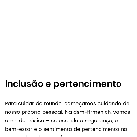
Inclusão e pertencimento
Para cuidar do mundo, começamos cuidando de
nosso próprio pessoal. Na dsm-firmenich, vamos
além do básico – colocando a segurança, o
bem-estar e o sentimento de pertencimento no
centro de tudo o que fazemos.
Desde a promoção da saúde mental e física até
a construção de comunidades sem barreiras,
estamos criando uma cultura em que todos se
sintam reconhecidos, apoiados e livres para se