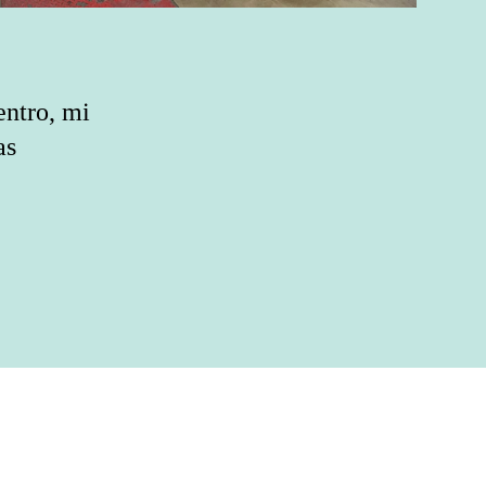
entro, mi
as