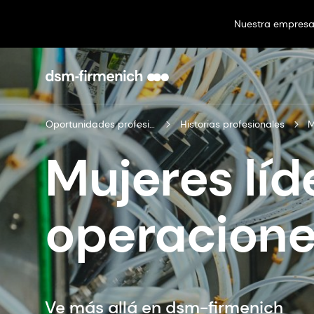
Nuestra empres
Oportunidades profesionales
Historias profesionales
M
Mujeres líd
operacion
Ve más allá en dsm-firmenich