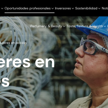
a
Oportunidades profesionales
Inversores
Sostenibilidad
Not
Perfumery & Beauty
Taste, Texture & Health
ujeres en acción
eres en
es