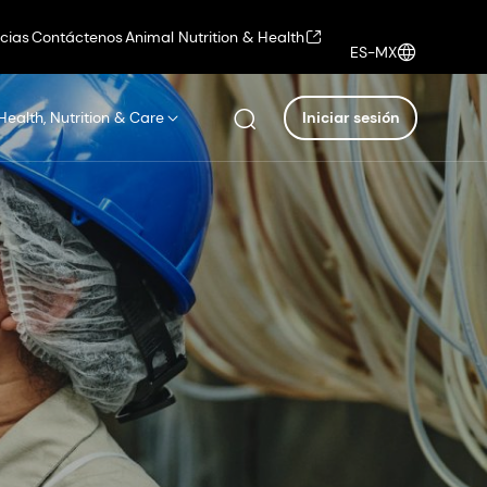
icias
Contáctenos
Animal Nutrition & Health
ES-MX
Health, Nutrition & Care
Iniciar sesión