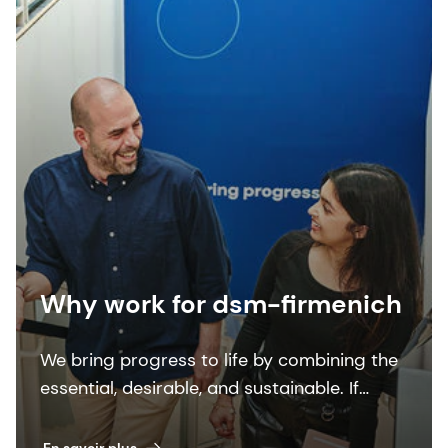
Why work for dsm-firmenich
We bring progress to life by combining the
essential, desirable, and sustainable. If
you’re looking with work with purpose and
prospects, this is for you.