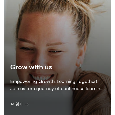
Grow with us
Empowering Growth, Learning Together!
Join us for a journey of continuous learning,
skill development, and positive impact.
Unleash your potential, no limits, just
더 읽기
progress.