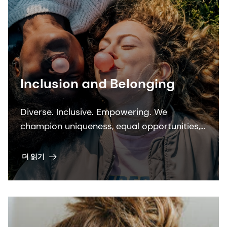
Inclusion and Belonging
Diverse. Inclusive. Empowering. We
champion uniqueness, equal opportunities,
and innovation. Join us for a fair,
progressive future where everyone thrives.
더 읽기
No gender pay gap. Hybrid work flexibility.